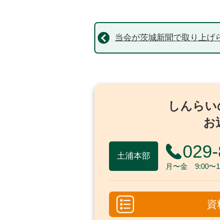
当会が茨城新聞で取り上げ
しんらい
お
029-
土浦本部
月〜金 9:00〜17
資